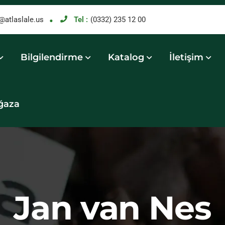
@atlaslale.us
Tel :
(0332) 235 12 00
Bilgilendirme
Katalog
İletişim
ğaza
Jan van Nes