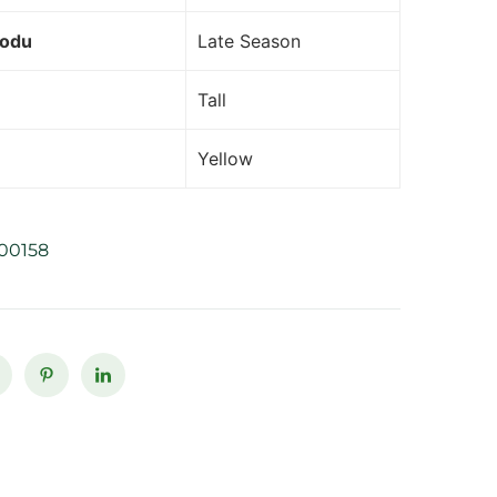
yodu
Late Season
Tall
Yellow
00158