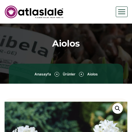
Aiolos
Anasayfa
Ürünler
Aiolos